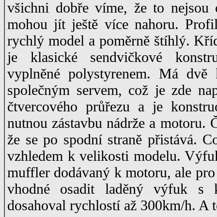
všichni dobře víme, že to nejsou
mohou jít ještě více nahoru. Profi
rychlý model a poměrně štíhlý. Kří
je klasické sendvičkové konst
vyplněné polystyrenem. Má dvě k
společným servem, což je zde napr
čtvercového průřezu a je konstru
nutnou zástavbu nádrže a motoru. Č
že se po spodní straně přistává. C
vzhledem k velikosti modelu. Výfu
muffler dodávaný k motoru, ale pro
vhodné osadit laděný výfuk s
dosahoval rychlostí až 300km/h. A 