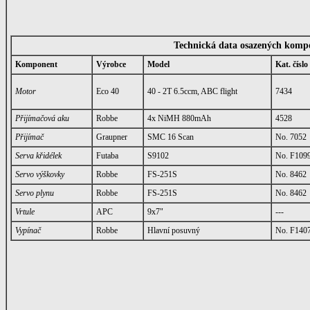
Technická data osazených komp
Komponent
Výrobce
Model
Kat. číslo
Motor
Eco 40
40 - 2T 6.5ccm, ABC flight
7434
Přijímačová aku
Robbe
4x NiMH 880mAh
4528
Přijímač
Graupner
SMC 16 Scan
No. 7052
Serva křidélek
Futaba
S9102
No. F109
Servo výškovky
Robbe
FS-251S
No. 8462
Servo plynu
Robbe
FS-251S
No. 8462
Vrtule
APC
9x7"
---
Vypínač
Robbe
Hlavní posuvný
No. F140