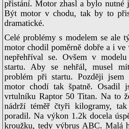
přistání. Motor zhasl a bylo nutné j
Být motor v chodu, tak by to při
dramatické.
Celé problémy s modelem se ale tý
motor chodil poměrně dobře a i ve 
nepřehříval se. Ovšem v modelu 
startu. Aby se nehřál, musel mí
problém při startu. Později jsem
motor chodí tak špatně. Osadil 
vrtulníku Raptor 50 Titan. Na to 
nádrží téměř čtyři kilogramy, ta
poradil. Na výkon 1.2k docela úspě
kroužku, tedy výbrus ABC. Malá hla