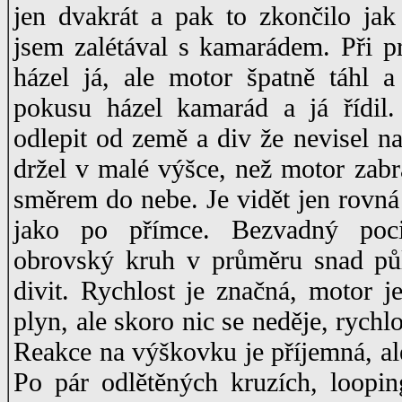
jen dvakrát a pak to zkončilo jak
jsem zalétával s kamarádem. Při 
házel já, ale motor špatně táhl 
pokusu házel kamarád a já řídil.
odlepit od země a div že nevisel na 
držel v malé výšce, než motor zabral
směrem do nebe. Je vidět jen rovná
jako po přímce. Bezvadný poc
obrovský kruh v průměru snad půl
divit. Rychlost je značná, motor j
plyn, ale skoro nic se neděje, rychl
Reakce na výškovku je příjemná, ale
Po pár odlětěných kruzích, loopi