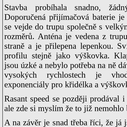
Stavba probíhala snadno, žádn
Doporučená přijímačová baterie j
se vejde do trupu společně s velký
rozměrů. Anténa je vedena z trup
straně a je přilepena lepenkou. Svi
profilu stejně jako výškovka. Kl
jsou úzké a nebylo potřeba na ně dá
vysokých rychlostech je vho
exponenciály pro křidélka a výškov
Rasant speed se později prodával i 
ale zde si myslím že to již nemohlo b
A na závěr je snad třeba říci, že já