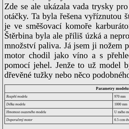
Zde se ale ukázala vada trysky pr
otáčky. Ta byla řešena vyříznutou š
je ve směšovací komoře karburátor
Štěrbina byla ale příliš úzká a nepr
množství paliva. Já jsem ji nožem pr
motor chodil jako víno a s přehl
pomocí jehel. Jenže to už model 
dřevěné tužky nebo něco podobnéh
Parametry modelu
Rozpětí modelu
970 mm
Délka modelu
1000 mm
Hmotnost osazeného modelu
U mého mo
Doporučený motor
6.5 ccm dv